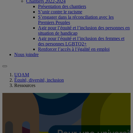
Chantiers 2022-2024
Présentation des chantiers
S’unir contre le racisme
S’engager dans la réconciliation avec les
Premiers Peuples
Agir pour l’équité et l’inclusion des personnes en
situation de handicap
Agir pour l’équité et l’inclusion des femmes et
des personnes LGBTQ2+
Renforcer l’accès à l’égalité en emploi
Nous joindre
UQAM
Équité, diversité, inclusion
Ressources