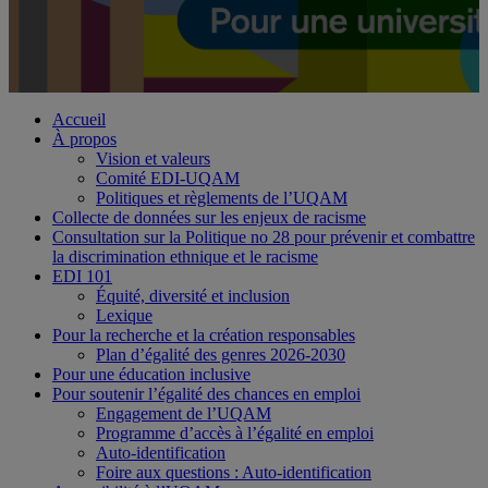
Accueil
À propos
Vision et valeurs
Comité EDI-UQAM
Politiques et règlements de l’UQAM
Collecte de données sur les enjeux de racisme
Consultation sur la Politique no 28 pour prévenir et combattre
la discrimination ethnique et le racisme
EDI 101
Équité, diversité et inclusion
Lexique
Pour la recherche et la création responsables
Plan d’égalité des genres 2026-2030
Pour une éducation inclusive
Pour soutenir l’égalité des chances en emploi
Engagement de l’UQAM
Programme d’accès à l’égalité en emploi
Auto-identification
Foire aux questions : Auto-identification