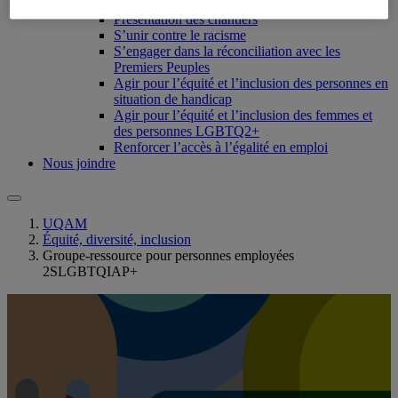
Chantiers 2022-2024
Présentation des chantiers
S’unir contre le racisme
S’engager dans la réconciliation avec les
Premiers Peuples
Agir pour l’équité et l’inclusion des personnes en
situation de handicap
Agir pour l’équité et l’inclusion des femmes et
des personnes LGBTQ2+
Renforcer l’accès à l’égalité en emploi
Nous joindre
UQAM
Équité, diversité, inclusion
Groupe-ressource pour personnes employées
2SLGBTQIAP+