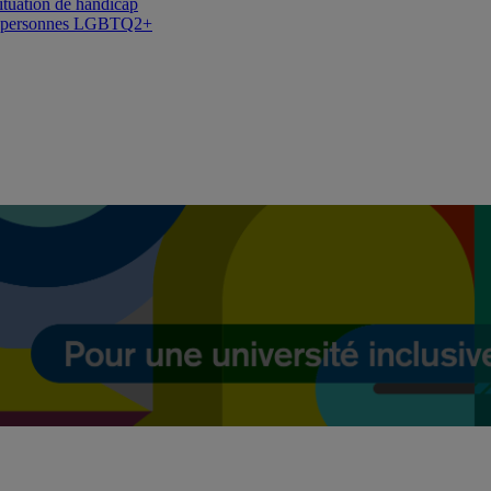
situation de handicap
des personnes LGBTQ2+