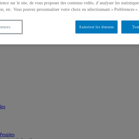
ience sur le site, de vous proposer des contenus vidéo, d’analyser les statistique
a discrimination ethnique et le racisme
on, etc. Vous pouvez personnaliser votre choix en sélectionnant « Préférences ».
érences
Autoriser les témoins
Tout
les
 Peuples