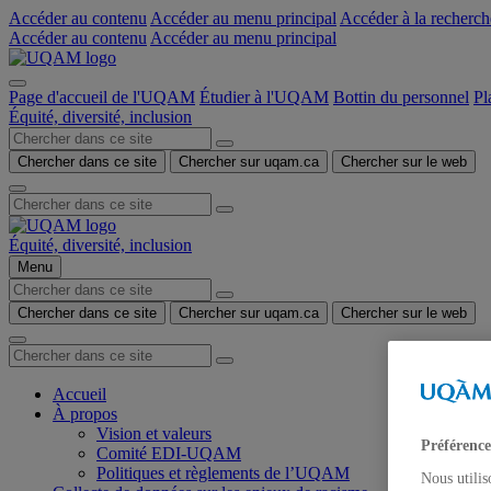
Accéder au contenu
Accéder au menu principal
Accéder à la recherch
Accéder au contenu
Accéder au menu principal
Page d'accueil de l'UQAM
Étudier à l'UQAM
Bottin du personnel
Pl
Équité, diversité, inclusion
Chercher dans ce site
Chercher sur uqam.ca
Chercher sur le web
Équité, diversité, inclusion
Menu
Chercher dans ce site
Chercher sur uqam.ca
Chercher sur le web
Accueil
À propos
Vision et valeurs
Préférence
Comité EDI-UQAM
Politiques et règlements de l’UQAM
Nous utilis