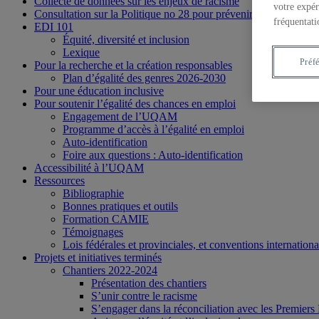
Collecte de données sur les enjeux de racisme
votre expér
Consultation sur la Politique no 28 pour prévenir et combattre l
fréquentati
EDI 101
Équité, diversité et inclusion
Lexique
Préf
Pour la recherche et la création responsables
Plan d’égalité des genres 2026-2030
Pour une éducation inclusive
Pour soutenir l’égalité des chances en emploi
Engagement de l’UQAM
Programme d’accès à l’égalité en emploi
Auto-identification
Foire aux questions : Auto-identification
Accessibilité à l’UQAM
Ressources
Bibliographie
Bonnes pratiques et outils
Formation CAMIE
Témoignages
Lois fédérales et provinciales, et conventions internationa
Projets et initiatives terminés
Chantiers 2022-2024
Présentation des chantiers
S’unir contre le racisme
S’engager dans la réconciliation avec les Premiers