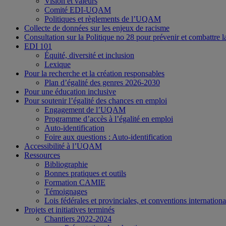
Vision et valeurs
Comité EDI-UQAM
Politiques et règlements de l’UQAM
Collecte de données sur les enjeux de racisme
Consultation sur la Politique no 28 pour prévenir et combattre l
EDI 101
Équité, diversité et inclusion
Lexique
Pour la recherche et la création responsables
Plan d’égalité des genres 2026-2030
Pour une éducation inclusive
Pour soutenir l’égalité des chances en emploi
Engagement de l’UQAM
Programme d’accès à l’égalité en emploi
Auto-identification
Foire aux questions : Auto-identification
Accessibilité à l’UQAM
Ressources
Bibliographie
Bonnes pratiques et outils
Formation CAMIE
Témoignages
Lois fédérales et provinciales, et conventions internationa
Projets et initiatives terminés
Chantiers 2022-2024