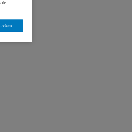
s de
 refuser