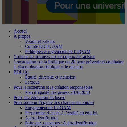
Accueil
À propos
Vision et valeurs
Comité EDI-UQAM
Politiques et règlements de l’UQAM
Collecte de données sur les enjeux de racisme
Consultation sur la Politique no 28 pour prévenir et combattre
la discrimination ethnique et le racisme
EDI 101
Équité, diversité et inclusion
Lexique
Pour la recherche et la création responsables
Plan d’égalité des genres 2026-2030
Pour une éducation inclusive
Pour soutenir l’égalité des chances en emploi
Engagement de l’UQAM
Programme d’accès à l’égalité en emploi
Auto-identification
Foire aux questions : Auto-identification