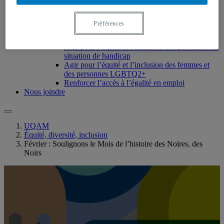
Chantiers 2022-2024
Présentation des chantiers
S’unir contre le racisme
Préférences
S’engager dans la réconciliation avec les
Premiers Peuples
Agir pour l’équité et l’inclusion des personnes en
situation de handicap
Agir pour l’équité et l’inclusion des femmes et
des personnes LGBTQ2+
Renforcer l’accès à l’égalité en emploi
Nous joindre
UQAM
Équité, diversité, inclusion
Février : Soulignons le Mois de l’histoire des Noires, des
Noirs