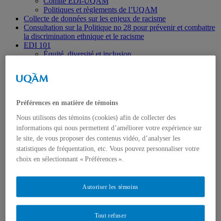
Comité EDI-UQAM
Politiques et règlements de l’UQAM
Collecte de données sur les enjeux de racisme
Consultation sur la Politique no 28 pour prévenir et combattre
la discrimination ethnique et le racisme
EDI 101
Équité, diversité et inclusion
Lexique
Pour la recherche et la création responsables
Plan d’égalité des genres 2026-2030
Pour une éducation inclusive
Pour soutenir l’égalité des chances en emploi
Préférences en matière de témoins
Engagement de l’UQAM
Programme d’accès à l’égalité en emploi
Nous utilisons des témoins (cookies) afin de collecter des
Auto-identification
informations qui nous permettent d’améliorer votre expérience sur
Foire aux questions : Auto-identification
le site, de vous proposer des contenus vidéo, d’analyser les
Accessibilité à l’UQAM
statistiques de fréquentation, etc. Vous pouvez personnaliser votre
Ressources
choix en sélectionnant « Préférences ».
Bibliographie
Bonnes pratiques et outils
Formation CAMIE
Témoignages
Autoriser les témoins
Lois fédérales et provinciales, et conventions
internationales
Projets et initiatives terminés
Tout refuser