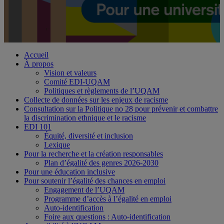
Accueil
À propos
Vision et valeurs
Comité EDI-UQAM
Politiques et règlements de l’UQAM
Collecte de données sur les enjeux de racisme
Consultation sur la Politique no 28 pour prévenir et combattre
la discrimination ethnique et le racisme
EDI 101
Équité, diversité et inclusion
Lexique
Pour la recherche et la création responsables
Plan d’égalité des genres 2026-2030
Pour une éducation inclusive
Pour soutenir l’égalité des chances en emploi
Engagement de l’UQAM
Programme d’accès à l’égalité en emploi
Auto-identification
Foire aux questions : Auto-identification