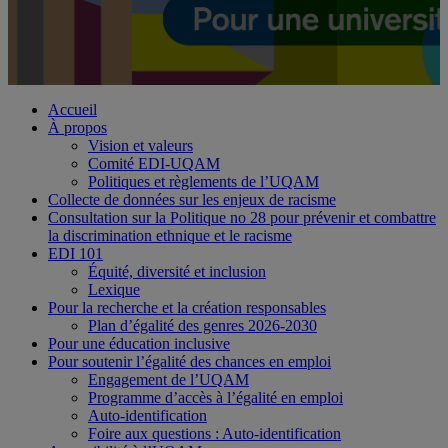
Accueil
À propos
Vision et valeurs
Comité EDI-UQAM
Politiques et règlements de l’UQAM
Collecte de données sur les enjeux de racisme
Consultation sur la Politique no 28 pour prévenir et combattre
la discrimination ethnique et le racisme
EDI 101
Équité, diversité et inclusion
Lexique
Pour la recherche et la création responsables
Plan d’égalité des genres 2026-2030
Pour une éducation inclusive
Pour soutenir l’égalité des chances en emploi
Engagement de l’UQAM
Programme d’accès à l’égalité en emploi
Auto-identification
Foire aux questions : Auto-identification