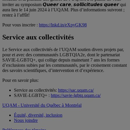
inviter au symposium 𝙌𝙪𝙚𝙚𝙧 𝙘𝙖𝙧𝙚, 𝙨𝙤𝙡𝙡𝙞𝙘𝙞𝙩𝙪𝙙𝙚𝙨 𝙦𝙪𝙚𝙚𝙧 qui
aura lieu le 14 juin 2024 à l’UQAM. Plus d’informations suivront ;
restez à l’affût!
Pour vous inscrire :
https://lnkd.in/eXpyGK98
Service aux collectivités
Le Service aux collectivités de l’UQAM soutien divers projets par,
pour et avec des communautés LGBTQIA2e, dont le partenariat
SAVIE-LGBTQ+, qui collige depuis mainetant 7 ans les formes
d’exclusions subies par les communautés, par le croisement constant
des savoirs scientifiques, d’intervention et d’expérience.
Pour en savoir plus:
Service au collectivités:
https://sac.uqam.ca/
SAVIE-LGBTQ+ :
https://savie-lgbtq.uqam.ca/
UQAM - Université du Québec à Montréal
Équité, diversité, inclusion
Nous joindre