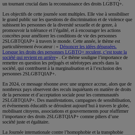
un tournant crucial dans la reconnaissance des droits LGBTQ+.
Les objectifs de cette journée sont multiples. Elle vise à sensibiliser
le grand public sur les questions de discrimination et de violence que
subissent les personnes de la diversité sexuelle et de genre, à
promouvoir la tolérance et l’égalité, et à encourager les actions
concrètes pour améliorer les conditions de vie des personnes
2SLGBTQIAP+ à travers le monde. Cette année, le thème est
particulièrement évocateur : «
Dénoncer les idées dépassées.
Lorsque les droits des personnes LGBTQ+ reculent, c’est toute la
société qui revient en arrière
« . Ce thème souligne l’importance de
remettre en question les préjugés et stéréotypes ancrés dans la
société, qui contribuent à la marginalisation et à l’exclusion des
personnes 2SLGBTQIAP+.
En 2024, ce message résonne avec une urgence accrue, alors que de
nombreux pays observent des reculs inquiétants en matière de droits
de la personne et d’acceptation sociale pour les communautés
2SLGBTQIAP+. Des manifestations, campagnes de sensibilisation,
et événements éducatifs se déroulent aujourd’hui à travers le globe,
mobilisant citoyens, associations et gouvernements pour réaffirmer
l’importance des droits 2SLGBTQIAP+ comme piliers d’une
société juste et égalitaire.
La Journée internationale contre l’homophobie et la transphobie