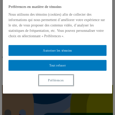
Chantiers 2022-2024
Présentation des chantiers
Préférences en matière de témoins
S’unir contre le racisme
Nous utilisons des témoins (cookies) afin de collecter des
S’engager dans la réconciliation avec les
Premiers Peuples
informations qui nous permettent d’améliorer votre expérience sur
Agir pour l’équité et l’inclusion des personnes en
le site, de vous proposer des contenus vidéo, d’analyser les
situation de handicap
statistiques de fréquentation, etc. Vous pouvez personnaliser votre
Agir pour l’équité et l’inclusion des femmes et
choix en sélectionnant « Préférences ».
des personnes LGBTQ2+
Renforcer l’accès à l’égalité en emploi
Nous joindre
Autoriser les témoins
UQAM
Tout refuser
Équité, diversité, inclusion
17 mai 2024 : Journée internationale contre l’homophobie et
la transphobie
Préférences