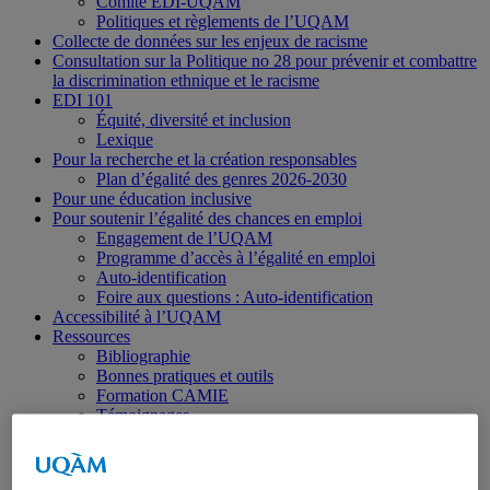
Comité EDI-UQAM
Politiques et règlements de l’UQAM
Collecte de données sur les enjeux de racisme
Consultation sur la Politique no 28 pour prévenir et combattre
la discrimination ethnique et le racisme
EDI 101
Équité, diversité et inclusion
Lexique
Pour la recherche et la création responsables
Plan d’égalité des genres 2026-2030
Pour une éducation inclusive
Pour soutenir l’égalité des chances en emploi
Engagement de l’UQAM
Programme d’accès à l’égalité en emploi
Auto-identification
Foire aux questions : Auto-identification
Accessibilité à l’UQAM
Ressources
Bibliographie
Bonnes pratiques et outils
Formation CAMIE
Témoignages
Lois fédérales et provinciales, et conventions
internationales
Projets et initiatives terminés